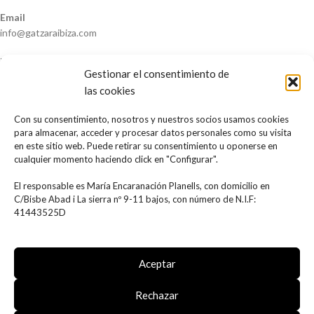
Email
info@gatzaraibiza.com
NOSOTROS
Gestionar el consentimiento de
las cookies
Nosotros
Contacto
Con su consentimiento, nosotros y nuestros socios usamos cookies
Mapa del sitio Web
para almacenar, acceder y procesar datos personales como su visita
en este sitio web. Puede retirar su consentimiento u oponerse en
MÁS INFORMACIÓN
cualquier momento haciendo click en "Configurar".
Aviso legal
El responsable es María Encaranación Planells, con domicilio en
Política de privacidad
C/Bisbe Abad i La sierra nº 9-11 bajos, con número de N.I.F:
Política de cookies
41443525D
Términos y condiciones
Declaración de accesibilidad
Tienda online creada por
Agencia Clover
Aceptar
Rechazar