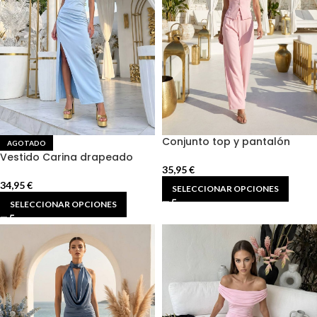
Conjunto top y pantalón
AGOTADO
wideleg
Vestido Carina drapeado
35,95
€
34,95
€
SELECCIONAR OPCIONES
SELECCIONAR OPCIONES