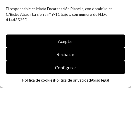
info@gatzaraibiza.com
El responsable es María Encaranación Planells, con domicilio en
C/Bisbe Abad i La sierra nº 9-11 bajos, con número de N.I.F:
NOSOTROS
41443525D
Nosotros
Contacto
Aceptar
Mapa del sitio Web
Rechazar
MÁS INFORMACIÓN
1
Configurar
Aviso legal
Política de privacidad
Política de cookies
Política de privacidad
Aviso legal
Política de cookies
Términos y condiciones
Declaración de accesibilidad
Tienda online creada por
Agencia Clover