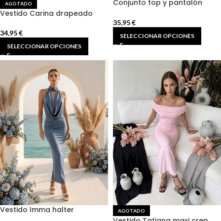
Conjunto top y pantalón
AGOTADO
wideleg
Vestido Carina drapeado
35,95
€
34,95
€
SELECCIONAR OPCIONES
SELECCIONAR OPCIONES
Vestido Imma halter
AGOTADO
cascada
Vestido Tatiana maxi crep