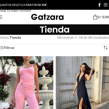
Skip to navigation
ENVÍOS GRATIS A PARTIR DE 80€
Skip to main content
0
/
0,0
Tienda
Inicio
/
Tienda
Mostrando 1–18 de 64 resultados
Filtrar