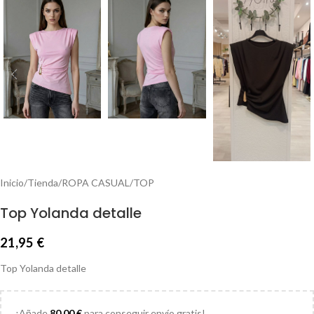
Inicio
/
Tienda
/
ROPA CASUAL
/
TOP
Top Yolanda detalle
21,95
€
Top Yolanda detalle
¡Añade
80,00
€
para conseguir envío gratis!